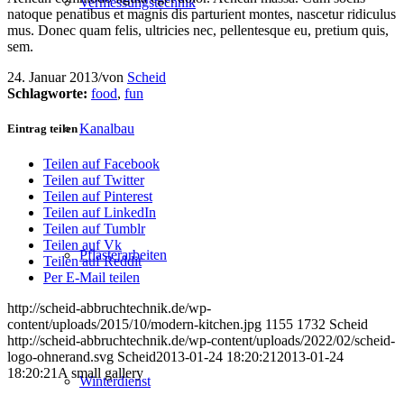
Vermessungstechnik
natoque penatibus et magnis dis parturient montes, nascetur ridiculus
mus. Donec quam felis, ultricies nec, pellentesque eu, pretium quis,
sem.
24. Januar 2013
/
von
Scheid
Schlagworte:
food
,
fun
Kanalbau
Eintrag teilen
Teilen auf Facebook
Teilen auf Twitter
Teilen auf Pinterest
Teilen auf LinkedIn
Teilen auf Tumblr
Teilen auf Vk
Pflasterarbeiten
Teilen auf Reddit
Per E-Mail teilen
http://scheid-abbruchtechnik.de/wp-
content/uploads/2015/10/modern-kitchen.jpg
1155
1732
Scheid
http://scheid-abbruchtechnik.de/wp-content/uploads/2022/02/scheid-
logo-ohnerand.svg
Scheid
2013-01-24 18:20:21
2013-01-24
18:20:21
A small gallery
Winterdienst