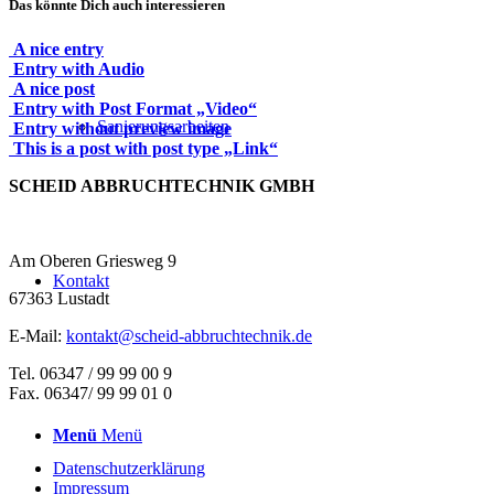
Das könnte Dich auch interessieren
A nice entry
Entry with Audio
A nice post
Entry with Post Format „Video“
Sanierungsarbeiten
Entry without preview image
This is a post with post type „Link“
SCHEID ABBRUCHTECHNIK GMBH
Am Oberen Griesweg 9
Kontakt
67363 Lustadt
E-Mail:
kontakt@scheid-abbruchtechnik.de
Tel. 06347 / 99 99 00 9
Fax. 06347/ 99 99 01 0
Menü
Menü
Datenschutzerklärung
Impressum