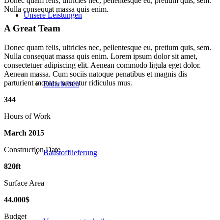
Donec quam felis, ultricies nec, pellentesque eu, pretium quis, sem.
Nulla consequat massa quis enim.
Unsere Leistungen
A Great Team
Donec quam felis, ultricies nec, pellentesque eu, pretium quis, sem.
Nulla consequat massa quis enim. Lorem ipsum dolor sit amet,
consectetuer adipiscing elit. Aenean commodo ligula eget dolor.
Aenean massa. Cum sociis natoque penatibus et magnis dis
parturient montes, nascetur ridiculus mus.
Erdarbeiten
344
Hours of Work
March
2015
Construction Date
Baustofflieferung
820
ft
Surface Area
44
.
000
$
Budget